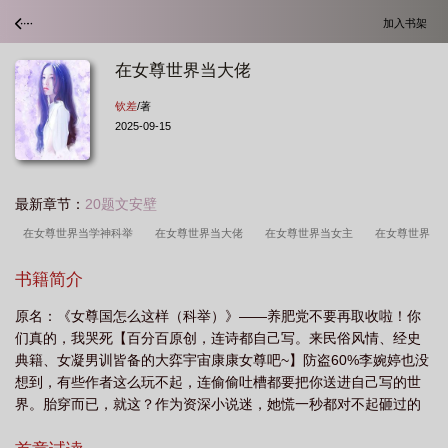
加入书架
在女尊世界当大佬
钦差
/著
2025-09-15
最新章节：
20题文安壁
在女尊世界当学神科举
在女尊世界当大佬
在女尊世界当女主
在女尊世界
当学神(科举)作者钦差
在女尊世界全文免费阅读
在女尊世界当花魁
在女尊
书籍简介
世界当首富
在女尊世界当学神(科举)免费阅读
在女尊世界当学神(科举)免
原名：《女尊国怎么这样（科举）》——养肥党不要再取收啦！你
费
在女尊世界的我
在女尊世界当学神科举钦差
在女尊世界当配角
在女
们真的，我哭死【百分百原创，连诗都自己写。来民俗风情、经史
尊世界当配角笔趣阁
在女尊世界当男神
在女尊世界当配角免费
在女尊的世
典籍、女凝男训皆备的大弈宇宙康康女尊吧~】防盗60%李婉婷也没
界当家丁
在女尊世界当学神(科举)百度
想到，有些作者这么玩不起，连偷偷吐槽都要把你送进自己写的世
界。胎穿而已，就这？作为资深小说迷，她慌一秒都对不起砸过的
地雷评过的分。起点低有什么了不起，扮猪吃虎升级流，基建强国