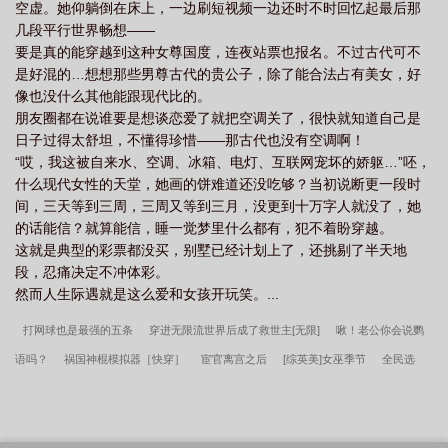
空虚。她仰躺倒在床上，一边刷短视频一边还时不时回忆起最后那
几段平行世界畅想——
要是真的能穿越到这种女尊国度，连夜站票也报名。不过古代可不
是好混的…想想那些男尊古代的贵公子，除了能合法占有美女，好
像也没什么其他能跟现代比的。
朋友圈都在说谁要是想谈恋爱了就把空调关了，很快就知道自己是
日子过得太舒坦，不懂得珍惜——那古代也没有空调啊！
“哎，我这被自来水、空调、冰箱、电灯、互联网宠坏的娇躯…”呸，
什么现代女性的天堂，她画的饼难道还没吃够？当初说断更一段时
间，三天等到三周，三周又等到三月，没更到十万字人就没了，她
的话能信？就算能信，睡一觉梦里什么都有，犯不着盼穿越。
这就是典型的彩票都没买，别墅已经计划上了，还挑剔了半天地
段，忍痛决定不冲体彩。
然而人生际遇就是这么爱和女孩开玩笑。...
打网球也是最强的五条
穿进无限流世界后成了救世主[无限]
啾！老公你会说鹦
语吗？
祸国神棍模拟器［快穿］
宦官离宫之后
[综英美]女巫季节
全民选
夫
全灵异圈都在赌我能活几天
彗尾
凉薄总裁为爱倒追白月光
自白
和冰
山omega上离婚综艺我变成大众情人了？
带着网咖回1950
身为琴酒妹妹如何在
柯学中存活
伪人清除计划
当我追尾劳斯莱斯后
如何当反派的经纪人［穿