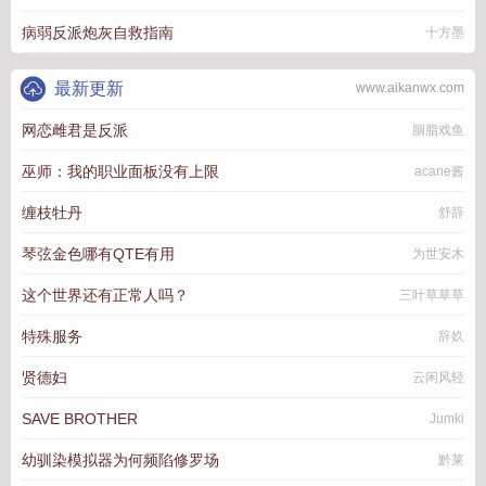
病弱反派炮灰自救指南
十方墨
最新更新
www.aikanwx.com
网恋雌君是反派
胭脂戏鱼
巫师：我的职业面板没有上限
acane酱
缠枝牡丹
舒辞
琴弦金色哪有QTE有用
为世安木
这个世界还有正常人吗？
三叶草草草
特殊服务
辞奺
贤德妇
云闲风轻
SAVE BROTHER
Jumki
幼驯染模拟器为何频陷修罗场
黔莱