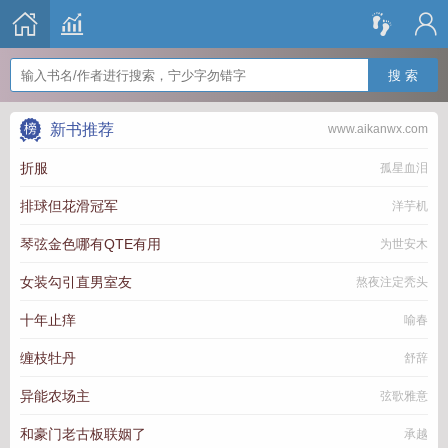
搜 索
新书推荐
www.aikanwx.com
折服
孤星血泪
排球但花滑冠军
洋芋机
琴弦金色哪有QTE有用
为世安木
女装勾引直男室友
熬夜注定秃头
十年止痒
喻春
缠枝牡丹
舒辞
异能农场主
弦歌雅意
和豪门老古板联姻了
承越