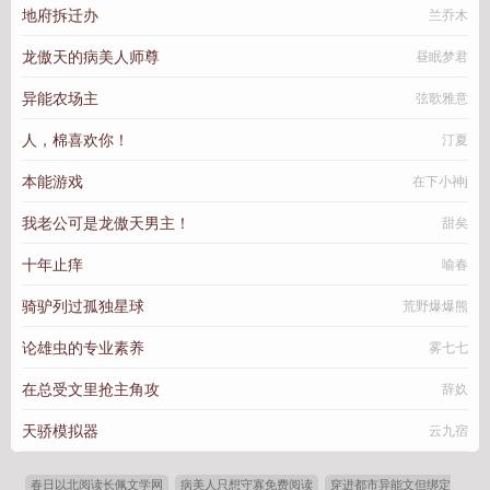
地府拆迁办
兰乔木
龙傲天的病美人师尊
昼眠梦君
异能农场主
弦歌雅意
人，棉喜欢你！
汀夏
本能游戏
在下小神j
我老公可是龙傲天男主！
甜矣
十年止痒
喻春
骑驴列过孤独星球
荒野爆爆熊
论雄虫的专业素养
雾七七
在总受文里抢主角攻
辞奺
天骄模拟器
云九宿
春日以北阅读长佩文学网
病美人只想守寡免费阅读
穿进都市异能文但绑定