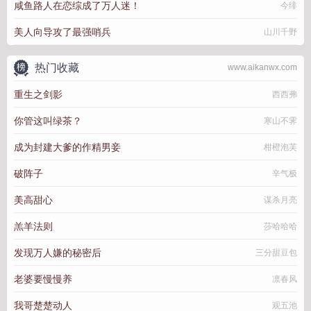
咸鱼路人在恋综成了万人迷！
今绯
美人向导攻了最强哨兵
山川千野
热门收藏
www.aikanwx.com
重生之剑影
西西弗
你管这叫绿茶？
寒山不霁
成为封建大爹的作精男妾
柑橙泡芙
破阵子
辛气极
美高甜心
谋杀月亮
羔羊法则
莎哈哈哈
发现万人嫌的秘密后
三分甜豆包
老婆要慢慢养
凛春风
我哥楚楚动人
观五池