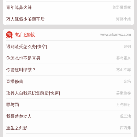
青年呛鼻火辣
荒野爆爆熊
万人嫌假少爷翻车后
海德小姐
热门连载
www.aikanwx.com
遇到渣受怎么办[快穿]
枭钥
你怎么也不是直男
雾岛霜奈
你管这叫绿茶？
寒山不霁
直播修仙
金筠
攻具人自我意识觉醒后[快穿]
姜椒鱼卷
罪与罚
月亮辐射
我哥楚楚动人
观五池
重生之剑影
西西弗