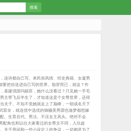
搜索
，连诗都自己写。来民俗风情、经史典籍、女凝男
槽都要把你送进自己写的世界。胎穿而已，就这？作
，基建强国玛丽苏，她什么没看过？只见她一手毛
男主带飞后半生了，才知道这是个女尊世界，还得
当夫子。不知不觉她就走上了巅峰，一朝成名天下
文武双全，就连优中选优的御赐美男团也做梦都想嫁
配、生育后代。男洁。不压女主风头。绝对不会
角男配角也和以往大家看过的女尊文不同，入坑超
。关于用词和一些小设定上的争议，一切都是为了