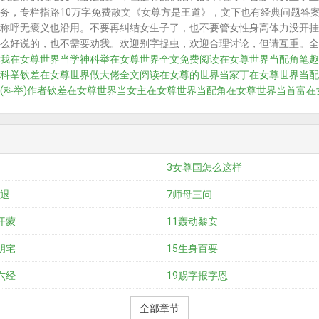
务，专栏指路10万字免费散文《女尊方是王道》，文下也有经典问题答
称呼无褒义也沿用。不要再纠结女生子了，也不要管女性身高体力没开挂
么好说的，也不需要劝我。欢迎别字捉虫，欢迎合理讨论，但请互重。全
我
在女尊世界当学神科举
在女尊世界全文免费阅读
在女尊世界当配角笔趣
科举钦差
在女尊世界做大佬全文阅读
在女尊的世界当家丁
在女尊世界当配
(科举)作者钦差
在女尊世界当女主
在女尊世界当配角
在女尊世界当首富
在
3女尊国怎么这样
劝退
7师母三问
开蒙
11轰动黎安
胡宅
15生身百要
六经
19赐字报字恩
全部章节