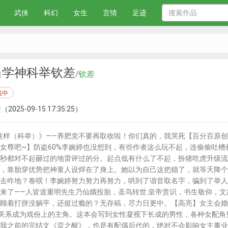
武侠
科幻
女生
言情
足迹
当学神科举钦差
/
钦差
载中
壁
（2025-09-15 17:35:25）
样（科举）》——养肥党不要再取收啦！你们真的，我哭死【百分百原创
女尊吧~】防盗60%李婉婷也没想到，有些作者这么玩不起，连偷偷吐
秒都对不起砸过的地雷评过的分。起点低有什么了不起，扮猪吃虎升级流
，靠胎穿优势把神童人设焊在了身上。她以为自己这把稳了，就等天降个
去咋地？卷呗！李婉婷努力努力再努力，哄到了谐音取名字，骗到了举人
来了——人皆道重明先生乃仙娥投胎，圣鸟转世:皇帝赏识，书生敬仰，
顾着打拼没躺平，还挺过瘾的？无存稿，尽力日更中。【高亮】女主会婚
的关系成为戏份上的主角。这本会写到女性凝视下长成的男性，各种女配
我之前的完结文《蛮之醒》，也是有配偶后代的，绝对不会影响女主事业