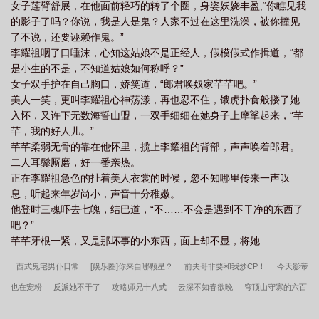
女子莲臂舒展，在他面前轻巧的转了个圈，身姿妖娆丰盈,“你瞧见我
的影子了吗？你说，我是人是鬼？人家不过在这里洗澡，被你撞见
了不说，还要诬赖作鬼。”
李耀祖咽了口唾沫，心知这姑娘不是正经人，假模假式作揖道，“都
是小生的不是，不知道姑娘如何称呼？”
女子双手护在自己胸口，娇笑道，“郎君唤奴家芊芊吧。”
美人一笑，更叫李耀祖心神荡漾，再也忍不住，饿虎扑食般搂了她
入怀，又许下无数海誓山盟，一双手细细在她身子上摩挲起来，“芊
芊，我的好人儿。”
芊芊柔弱无骨的靠在他怀里，揽上李耀祖的背部，声声唤着郎君。
二人耳鬓厮磨，好一番亲热。
正在李耀祖急色的扯着美人衣裳的时候，忽不知哪里传来一声叹
息，听起来年岁尚小，声音十分稚嫩。
他登时三魂吓去七魄，结巴道，“不……不会是遇到不干净的东西了
吧？”
芊芊牙根一紧，又是那坏事的小东西，面上却不显，将她...
西式鬼宅男仆日常
[娱乐圈]你来自哪颗星？
前夫哥非要和我炒CP！
今天影帝
也在宠粉
反派她不干了
攻略师兄十八式
云深不知春欲晚
穹顶山守寡的六百
年
捅了神君一刀
小狐狸
重生夜话
认错未婚夫之后
重生被渣攻死缠烂打