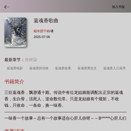
加入书架
返魂香歌曲
糯米团子精
/著
2025-07-06
最新章节：
卅卅柒
返魂香电影
返魂香的功效
返魂香效果
返魂香赞全文
返魂香入江南早
的意思
返魂香别名
晋代西陲纸数张都成阁帖返魂香
返魂香典故
返魂香
书籍简介
之图
返魂香阴阳师
长安红茶窦女返魂香
返魂香是帝膏吗
返魂香4件套
三炷返魂香，飘渺通十殿。传说中有位龙姑娘能调配出正宗的返魂
效果
返魂香配方
返魂香的功效与作用
返魂香御魂
返魂香的功效是什
香，生白骨，活死人，逆命数伦常。只是龙姑娘有个规矩，不收
么
返魂香唐朝诡事录
返魂香十方韵白云观
枝头疑有返魂香
返魂香配
钱，只收命，一条命，换一味香。
料
返魂香吃命中吗
返魂香十方韵孟圆辉最新视频
返魂香简谱
返魂香吃
——————————————————————————————
一味香一个故事～总有一个故事适合心肝儿你呀～～B******心肝儿们
效果命中吗
林下虽无倾国艳
返魂香十方韵
返魂香的功效能通心神开七窍
看这里Σ(|||▽|||)本周五入V，入V当天三章更新～这两天保持日更～
吗
返魂香别动死人的东西 赖尔
返魂香赖尔
返魂香剧本杀
返魂香真的