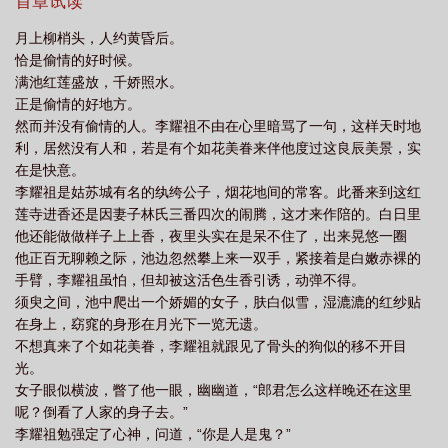
还请继续支持哟，多谢各位心肝儿，么么哒(≧ω≦)********/B
首章试读
存在吗
返魂香别动死人的东西
返魂香赞唱视频
返魂香妖怪
返魂香歌
月上柳梢头，人约黄昏后。
曲
返魂香手印
返魂香词
返魂香踏罡最简单三个步骤
返魂香四件
恰是偷情的好时候。
套
一柱返魂香
返魂香图片
返魂香手串
返魂香的功效答案
返魂香罡
满池红莲盛放，千娇照水。
正是偷情的好地方。
步
返魂香两件套
返魂香是什么意思
返魂香踏什么罡
返魂香需要效果命
然而并没有偷情的人。李耀祖不由在心里暗骂了一句，这样天时地
中吗
返魂香是什么
返魂香价格
返魂香四件套的效果
返魂香曲谱
返
利，居然没有人和，若是有个如花美眷来伴他度过这良辰美景，实
魂香十方韵词
返魂香使用技巧
返魂香十方韵孟圆辉
返魂香 道家音
在是快意。
李耀祖是姑苏城有名的纨绔公子，烟花地间的常客。此番来到这红
乐
返魂香道教唱词
返魂香需要命中吗
返魂香降夫人魂
返魂香道
莲寺进香还是因妻子林氏三番四次的闹腾，这才来作陪的。白日里
教
返魂香四件套可能触发的效果
返魂香歌词
他还能做做样子上上香，夜里头实在是呆不住了，出来晃悠一圈
他正百无聊赖之际，池边忽然攀上来一双手，紧接着是白嫩赤裸的
手臂，李耀祖虽怕，但却被这活色生香引诱，动弹不得。
须臾之间，池中爬出一个娇媚的女子，肤白似雪，湿漉漉的红纱贴
在身上，窈窕的身形在月光下一览无遗。
不想真来了个如花美眷，李耀祖就跟见了骨头的狗似的移不开目
光。
女子眼似横波，瞥了他一眼，幽幽道，“郎君怎么这样晚还在这里
呢？倒看了人家的身子去。”
李耀祖勉强定了心神，问道，“你是人是鬼？”