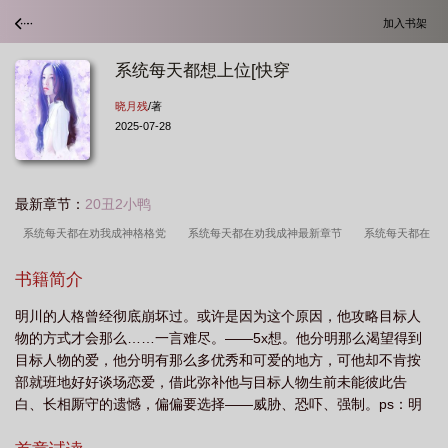
加入书架
系统每天都想上位[快穿
晓月残
/著
2025-07-28
最新章节：
20丑2小鸭
系统每天都在劝我成神格格党
系统每天都在劝我成神最新章节
系统每天都在
劝我成神作者维客
系统每天都在劝我成神
系统每天都想上位[快穿
系统每
书籍简介
天都在劝我成神维客格格党
系统每天都在
系统每天都在劝
系统每天都在劝
明川的人格曾经彻底崩坏过。或许是因为这个原因，他攻略目标人
我成神全文免费阅读
系统每天都在劝我成神笔趣阁
物的方式才会那么……一言难尽。——5x想。他分明那么渴望得到
目标人物的爱，他分明有那么多优秀和可爱的地方，可他却不肯按
部就班地好好谈场恋爱，借此弥补他与目标人物生前未能彼此告
白、长相厮守的遗憾，偏偏要选择——威胁、恐吓、强制。ps：明
川是bottom，而目标人物是top。pps：5x十分不能理解bottom强制