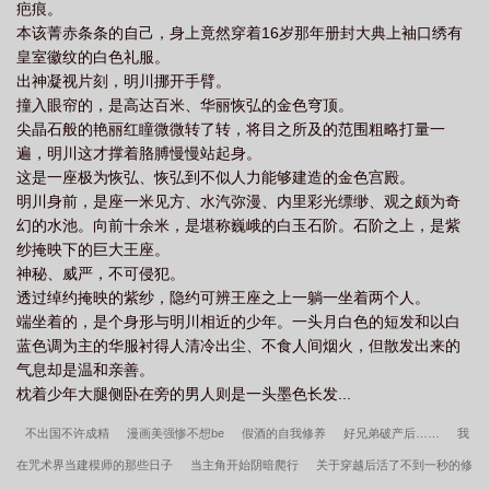
疤痕。
去？救……！很快，明羽就知道被消音的【哔——】是什么了。毕
本该菁赤条条的自己，身上竟然穿着16岁那年册封大典上袖口绣有
竟他长得这么可爱，他不吸引【哔——】谁吸引【哔——】？“所
皇室徽纹的白色礼服。
以，我的任务是？”明羽问。系统：“充分展露你的特质，把【哔
出神凝视片刻，明川挪开手臂。
——】钓出来，让他受到应有的惩罚。”明羽暗暗抚胸口。吓死了，
撞入眼帘的，是高达百米、华丽恢弘的金色穹顶。
还以为是要他满足【哔——】。那可太【哔——】了。“那是我同
尖晶石般的艳丽红瞳微微转了转，将目之所及的范围粗略打量一
事？”明羽躲在墙角后，指着不远处被【哔——】们围起来的一个比
遍，明川这才撑着胳膊慢慢站起身。
自己更可爱的小可爱，问系统。系统回答：“是路人。”明羽“卧槽”一
这是一座极为恢弘、恢弘到不似人力能够建造的金色宫殿。
声飞身蹿出，“放开那个小可爱！有什么冲我来！”长得比洋娃娃还漂
明川身前，是座一米见方、水汽弥漫、内里彩光缥缈、观之颇为奇
亮的小可爱仰头看看挡在自己面前的背影，默默将掌心利器藏进袖
幻的水池。向前十余米，是堪称巍峨的白玉石阶。石阶之上，是紫
口，扯住明羽衣摆软声抽泣：“哥哥，我好怕……”多年后。明羽趴在
纱掩映下的巨大王座。
床边，恨恨瞥了一眼一脸餍足慵懒地靠在床头、慢慢给他揉捏腰身
神秘、威严，不可侵犯。
的男人，深深地沉默吸了口烟。他失算了。当年的小可爱才是最大
透过绰约掩映的紫纱，隐约可辨王座之上一躺一坐着两个人。
的【哔——】！【哔——】！【哔——】！【哔——】！
端坐着的，是个身形与明川相近的少年。一头月白色的短发和以白
蓝色调为主的华服衬得人清冷出尘、不食人间烟火，但散发出来的
气息却是温和亲善。
枕着少年大腿侧卧在旁的男人则是一头墨色长发...
不出国不许成精
漫画美强惨不想be
假酒的自我修养
好兄弟破产后……
我
在咒术界当建模师的那些日子
当主角开始阴暗爬行
关于穿越后活了不到一秒的修