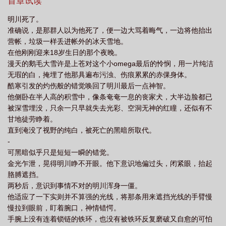
top能得到什么甜头。一开始5x只是默默地冷眼旁观。不管宿主行事
首章试读
再如何离谱，只要能完成任务拿到积分，就万事大吉。毕竟世界那
明川死了。
么大，总会长出几朵奇葩。可渐渐的，5x开始管不住自己的嘴，总
准确说，是那群人以为他死了，便一边大骂着晦气，一边将他抬出
是忍不住跟明川历数目标人物的种种不是。哪怕明川再三跟它强
营帐，垃圾一样丢进帐外的冰天雪地。
调，目标人物生前曾为他受尽折磨、甚至付出了生命，5x还是觉
在他刚刚迎来18岁生日的那个夜晚。
得，明川在任务世界中付出得太多，觉得目标人物配不上明川如此
漫天的鹅毛大雪许是上苍对这个小omega最后的怜悯，用一片纯洁
炽烈的爱。5x意识到自己越界了。它似乎对自己的宿主有了不该有
无瑕的白，掩埋了他那具遍布污浊、伤痕累累的赤倮身体。
的情感。它劝诫自己收敛、克制。毕竟它只是宿主的随身系统。它
酷寒引发的灼伤般的错觉唤回了明川最后一点神智。
连身体都没有……但随着任务的推进，5x越来越替自己的宿主感到
他侧卧在半人高的积雪中，像条奄奄一息的丧家犬，大半边脸都已
不值，越来越想……把明川据为己有。而且它也已经具备了犯案的
被深雪埋没，只余一只早就失去光彩、空洞无神的红瞳，还似有不
基本条件——有了实体。最初5x是很有罪恶感的。但渐渐的，它的
甘地徒劳睁着。
信条就只剩下一个：幸福，要靠自己努力争取！被主系统禁言的明
直到淹没了视野的纯白，被死亡的黑暗所取代。
川默默看着越作越花、在疯批小三的道路上一骑绝尘的5x，倍感无
-
语：五哥，你想想你的代号，再想想目标人物的名字！5x和巫丞！
可黑暗似乎只是短短一瞬的错觉。
这么烂的谐音梗，你就没意识到什么吗？啊？啊？！【阅读指
金光乍泄，晃得明川睁不开眼。他下意识地偏过头，闭紧眼，抬起
南】：·非典型快穿，慢热，大长篇。·小世界不独立，每个小世界都
胳膊遮挡。
与原世界相关。·奇怪的xp合集。·甜文，他们超爱。——看看预收：
两秒后，意识到事情不对的明川浑身一僵。
身边全是【哔——】[快穿]————看看预收：身边全是【哔——】
他适应了一下实则并不算强的光线，将那条用来遮挡光线的手臂慢
[快穿]——[叮。检测到目标有吸引【哔——】的特质，即刻绑定为宿
慢拉到眼前，盯着腕口，神情错愕。
主。传送中——]明羽：等等等等，说我吸引什么玩意儿？被消音的
手腕上没有连着锁链的铁环，也没有被铁环反复磨破又自愈的可怕
是什么？！……谁答应你当什么见鬼的宿主了？！要把我送哪儿