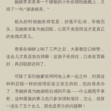
她娘李农拿来一个镀银的小长命锁给她戴上，又
得了一句:“谢谢娘亲。”
梳头的时候她坐得笔直，丝毫不乱动，等梳完
头，见她娘准备为她启聪，心里不免觉得这才是真正
的丧偶式育儿。
青葱在铜锣上响了三声之后，大家都交口称赞，
这会儿才真是发自肺腑：这孩子坐得住，口条发育极
好，再启聪那还得了。
可除了采印她爹笑呵呵地上来一起之外，封酒这
种和启聪一样的按理应该父亲主持的，也由母亲办
了，李婉婷真为她娘暗自感到不值——什么都甩手掌
柜，这种露脸的事儿也只参加强制项目，怎么，就算
一连生了五个女儿，那也是男方的问题啊！