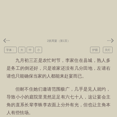
2抓周宴（第1页）
字体：
大
中
小
护眼
关灯
九月初三正是农忙时节，李家住在县城，熟人多
是务工的倒还好，只是谁家还没有几分田地，左请右
请也只能确保当家的人都能来赴宴而已。
但耐不住她们邀请范围极广，几乎是见人就约，
导致小小的庭院里竟然足足有六七十人，这让宴会主
角的直系长辈李蛛李农面上分外有光，但也让主角本
人有些怯场。