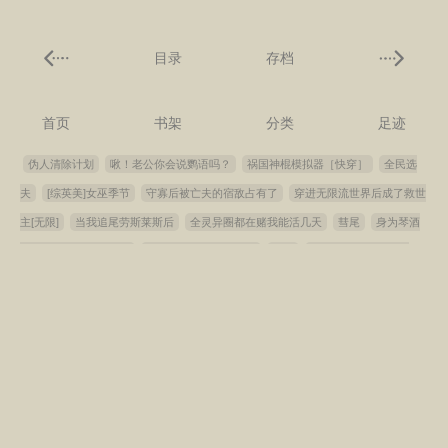
目录
存档
首页
书架
分类
足迹
伪人清除计划
啾！老公你会说鹦语吗？
祸国神棍模拟器［快穿］
全民选
夫
[综英美]女巫季节
守寡后被亡夫的宿敌占有了
穿进无限流世界后成了救世
主[无限]
当我追尾劳斯莱斯后
全灵异圈都在赌我能活几天
彗尾
身为琴酒
妹妹如何在柯学中存活
打网球也是最强的五条
自白
如何当反派的经纪人
［穿书］
顶级骑师他茶点儿怎么了
宦官离宫之后
和冰山omega上离婚综艺
我变成大众情人了？
炮灰侍妾拿了美食剧本后
凉薄总裁为爱倒追白月光
带
着网咖回1950