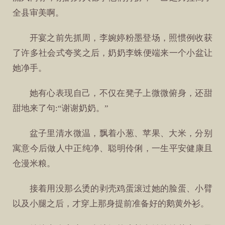
全县审美啊。
开宴之前先抓周，李婉婷粉墨登场，照惯例收获
了许多社会式夸奖之后，奶奶李蛛便端来一个小盆让
她净手。
她有心表现自己，不仅在凳子上微微俯身，还甜
甜地来了句:“谢谢奶奶。”
盆子里清水微温，飘着小葱、苹果、大米，分别
寓意今后做人中正纯净、聪明伶俐，一生平安健康且
仓漫米粮。
接着用没那么烫的剥壳鸡蛋滚过她的脸蛋、小臂
以及小腿之后，才穿上那身提前准备好的鹅黄外衫。