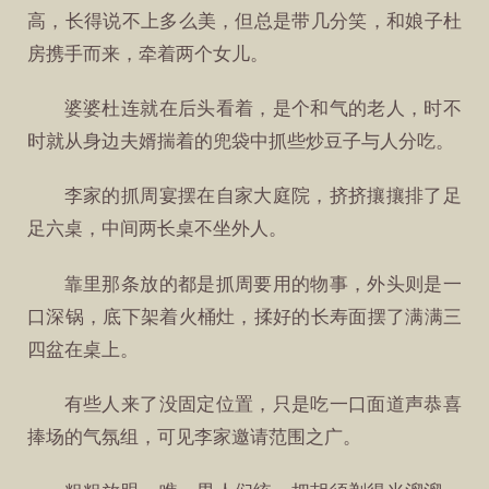
高，长得说不上多么美，但总是带几分笑，和娘子杜
房携手而来，牵着两个女儿。
婆婆杜连就在后头看着，是个和气的老人，时不
时就从身边夫婿揣着的兜袋中抓些炒豆子与人分吃。
李家的抓周宴摆在自家大庭院，挤挤攘攘排了足
足六桌，中间两长桌不坐外人。
靠里那条放的都是抓周要用的物事，外头则是一
口深锅，底下架着火桶灶，揉好的长寿面摆了满满三
四盆在桌上。
有些人来了没固定位置，只是吃一口面道声恭喜
捧场的气氛组，可见李家邀请范围之广。