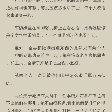
粗粗放眼一瞧，男人们统一把胡须剃得光溜溜，
眉毛修得也齐整，鬓发应该多少垫了些，每个人都看
起来清爽平和。
李婉婷坐在高脚婴儿椅上左看右看，觉得这应该
是个文气很重的县，连一个邋遢的汉子也看不到。
谁知，全县稍微读出点东西的竟然只有两个人
——她听到那边恭维声四起，都在惊叹老李家把周夫
子和王夫子全请了来是多么重视小五娘。
就两个人，这天被你们聊得怎么跟千军万马似
的。
两位夫子淹没在人群中，任李婉婷左看右看也看
不出他们在哪儿，她不由得想道:看来他俩是县里的潮
流风向标，别的男人都学他们打扮，一己之力拉高了