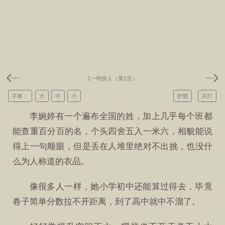
1一鸣惊人（第1页）
字体：
大
中
小
护眼
关灯
李婉婷有一个遍布全国的姓，加上几乎每个班都
能查重百分百的名，个头四舍五入一米六，相貌能说
得上一句顺眼，但是丢在人堆里绝对不出挑，也没什
么为人称道的衣品。
像很多人一样，她小学初中还能算过得去，毕竟
卷子简单分数拉不开距离，到了高中就中不溜了。