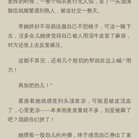
发挥的时候，一整个锦衣夜行无人知，冒了一头油满
脸痘就频繁遇到熟人，被迫社交一整天。
李婉婷好不容易说服自己不想桃子，可这一睡下
去，没多会儿她便觉得自己被人用湿牛皮套了麻袋，
对方还坐上去反复碾压。
这都不算完，还有几个殷切的帮凶在边上喊:“用
力！
再加把劲儿！”
紧接着她就感觉到头顶发凉，可能是破皮流血
了，心里更凉——本来熬夜发量就不多，别是被薅了
吧？我跟你们拼了！
她攒着一股劲儿向外挪，终于感觉自己挣出了束