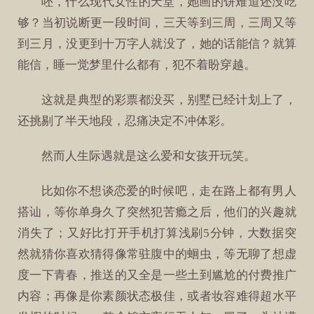
呸，什么现代女性的天堂，她画的饼难道还没吃
够？当初说断更一段时间，三天等到三周，三周又等
到三月，没更到十万字人就没了，她的话能信？就算
能信，睡一觉梦里什么都有，犯不着盼穿越。
这就是典型的彩票都没买，别墅已经计划上了，
还挑剔了半天地段，忍痛决定不冲体彩。
然而人生际遇就是这么爱和女孩开玩笑。
比如你不想谈恋爱的时候吧，走在路上都有男人
搭讪，等你单身久了突然犯苦瘾之后，他们的兴趣就
消失了；又好比打开手机打算浅刷5分钟，大数据突
然就猜你喜欢猜得像常驻腹中的蛔虫，等无聊了想虚
度一下青春，推送的又全是一些土到尴尬的付费推广
内容；再像是你素颜状态极佳，或者妆容难得超水平