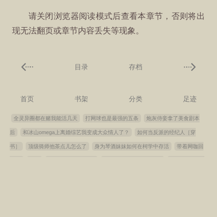
请关闭浏览器阅读模式后查看本章节，否则将出
现无法翻页或章节内容丢失等现象。
目录
存档
首页
书架
分类
足迹
全灵异圈都在赌我能活几天
打网球也是最强的五条
炮灰侍妾拿了美食剧本
后
和冰山omega上离婚综艺我变成大众情人了？
如何当反派的经纪人［穿
书］
顶级骑师他茶点儿怎么了
身为琴酒妹妹如何在柯学中存活
带着网咖回
1950
彗尾
当我追尾劳斯莱斯后
祸国神棍模拟器［快穿］
[综英美]女巫季
节
伪人清除计划
穿进无限流世界后成了救世主[无限]
全民选夫
宦官离宫
之后
凉薄总裁为爱倒追白月光
啾！老公你会说鹦语吗？
守寡后被亡夫的宿
敌占有了
自白