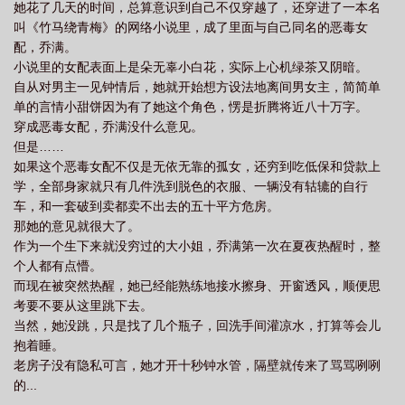
她花了几天的时间，总算意识到自己不仅穿越了，还穿进了一本名
叫《竹马绕青梅》的网络小说里，成了里面与自己同名的恶毒女
配，乔满。
小说里的女配表面上是朵无辜小白花，实际上心机绿茶又阴暗。
自从对男主一见钟情后，她就开始想方设法地离间男女主，简简单
单的言情小甜饼因为有了她这个角色，愣是折腾将近八十万字。
穿成恶毒女配，乔满没什么意见。
但是……
如果这个恶毒女配不仅是无依无靠的孤女，还穷到吃低保和贷款上
学，全部身家就只有几件洗到脱色的衣服、一辆没有轱辘的自行
车，和一套破到卖都卖不出去的五十平方危房。
那她的意见就很大了。
作为一个生下来就没穷过的大小姐，乔满第一次在夏夜热醒时，整
个人都有点懵。
而现在被突然热醒，她已经能熟练地接水擦身、开窗透风，顺便思
考要不要从这里跳下去。
当然，她没跳，只是找了几个瓶子，回洗手间灌凉水，打算等会儿
抱着睡。
老房子没有隐私可言，她才开十秒钟水管，隔壁就传来了骂骂咧咧
的...