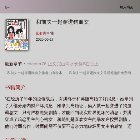
加入书架
和前夫一起穿进狗血文
山有青木
/著
2025-06-17
最新章节：
chapter76 正文完山高水长你6在心上
和前夫一起穿进狗血文作者山有青木
和前夫一起穿进狗血文里后笔趣阁免费阅
读
婚后第二年半截白菜
和前夫一起穿进狗血文94
和前夫一起穿进狗血文
书籍简介
里后笔趣阁
和前夫一起穿进狗血文中免费阅读
和前夫一起穿进狗血文免费阅
*在经历了半年的拉锯战后，乔满终于和蒋随离婚了好消息：她拿到
读
和前夫一起穿越了
和前夫一起穿进狗血文100章
和前夫一起穿进狗血文
了大部分婚内财产坏消息：刚拿到离婚证，俩人就一起穿进了狗血
的世界
和前夫一起穿进狗血文txt
和前夫一起穿进狗血文里的
和前夫一起
霸总文，只有严格走完剧情，才能回到现实世界更坏的消息：乔满
穿进狗血文免费阅读番外
和前夫一起重生了[七零
和前夫一起穿进狗血文笔趣
穿成了暗恋男主的心机女，蒋随则是喜欢女主的暴发户按照剧情，
他们时而合作，时而闹掰不仅要不遗余力地破坏男女主的感情，还
阁71
前夫一起穿进狗血文作者山有青木
和前夫一起穿进狗血文类似的
和
要把彼此当成男女主的替身疯狂地…乔满：男女主纯得像花儿一
前夫一起穿进狗血文 作者山有青木
和前夫一起穿进狗血文山有青木
和前夫一