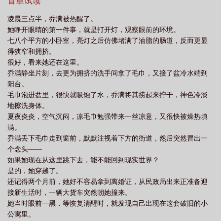
样，所有的大尺度剧情都在我俩身上，这合理吗？蒋随：请尊重作
首章试读
起穿进狗血文笔趣阁
和前夫一起穿越进狗血文txt
和前夫一起穿进狗血文 山有
者的创作自由…某上流圈子的聚会，蒋随当着所有人的面掏出一沓
凌晨三点半，乔满被热醒了。
钱，轻飘飘砸在乔满身上他：下次再欺负她，我就弄死你其他人：
青木
和前夫一起穿越了[七零
她睁开眼睛的第一件事，就是打开灯，观察眼前的环境。
台词很霸气，但你为什么要跪着说？#你们不懂，下一个剧情是她扇
七八个平方的小卧室，亮灯之后仿佛堵满了油脂的肠道，反而更显
我巴掌##我是演的，但她会玩真的##大概是一个‘真·豪门前夫妻，一
得狭窄和拥挤。
起在小学鸡霸总文里演弱智反派’的故事#================预收
很好，看来她还在这里。
《他是龙》快来快来收藏！文案：袁盈那个失踪三年的男朋友回来
乔满静坐片刻，去更为拥挤的洗手间拿了毛巾，又接了盆冷水端到
了“你的意思是，你的真实身份是一条龙，当初不告而别是为了回到
阳台。
龙国，跟兄弟姐妹抢亿万家产然后送给我？”“是的。”袁盈伸手：亿
毛巾泡进盆里，很快就吸饱了水，乔满将其捞起来拧干，神色冷淡
万家产呢？烛风：没带袁盈：没带你回来干什么？烛风坦然地脱下
地擦洗身体。
裤子：发*期到了，回来跟你生小龙袁盈微笑，报警#他真是龙##他
夏夜炎炎，空气沉闷，凉毛巾勉强带来一丝凉意，又很快被燥热填
真有亿万家产##龙族进入成熟期后，非同族的伴侣身体也会发生某
满。
些变化##所以把人撵走后，袁盈才发现，是她的发*期到了#
乔满丢下毛巾走到窗前，默默注视着下方的街道，然后突然冒出一
个念头——
如果她现在从这里跳下去，能不能回到现实世界？
是的，她穿越了。
还记得两个月前，她好不容易拿到离婚证，从民政局出来正准备迎
接新生活时，一辆大货车突然朝她撞来。
她当时眼前一黑，等恢复清醒时，就发现自己出现在这套破旧的小
公寓里。