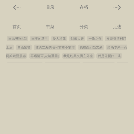
目录
存档
首页
书架
分类
足迹
国民男狗[综]
国王的马甲
爱人将死
剑出大唐
一吻之遥
被哥哥搭档盯
上后
高温预警
谁说立海的毛利前辈不靠谱
我在西幻当文豪
给高专来一点
两摊素面震撼
再遇港雨[破镜重圆]
我是耽美文男主外室
我是佐樱好二儿
六零边疆带娃随军日常
恶毒小蠢货进京赶考后
用网球进行杀鬼运动
如何教
养白切黑陛下
宫斗专用表情包
快穿之从火红岁月开始
晋末长剑