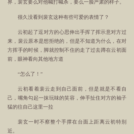
界，裴玄要么对他喊打喊杀，要么一脸严肃的样子。
很久没看到裴玄这种有些可爱的表情了？
云初起了逗对方的心思伸出手挥了挥示意对方过
来，裴云原本是想拒绝的，但是不知道为什么，在对
方挥手的时候，脚就控制不住的走了过去蹲在云初面
前，眼神看向其他地方道
“怎么了！”
云初看着裴云走到自己面前，但是就是不看自
己，嘴角勾起一抹玩味的笑容，伸手扯住对方的袖子
猛的往自己这里一拉
裴玄一时不察整个手撑在台面上距离云初特别
近。