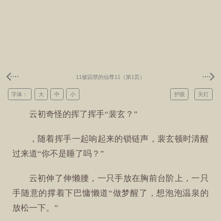
11被囚禁的仙尊11（第1页）
字体：
大
中
小
护眼
关灯
云初奇怪的挥了挥手“裴玄？”
，随着挥手一起响起来的锁链声，裴玄顿时清醒
过来道“你不是睡了吗？”
云初伸了伸懒腰，一只手放在胸前台阶上，一只
手随意的撑着下巴慵懒道“做梦醒了，想泡泡温泉的
放松一下。”