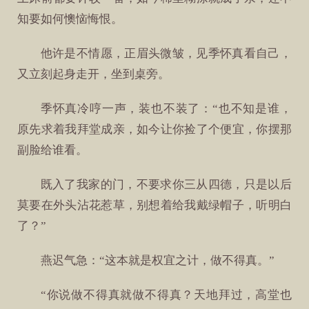
知要如何懊恼悔恨。
他许是不情愿，正眉头微皱，见季怀真看自己，
又立刻起身走开，坐到桌旁。
季怀真冷哼一声，装也不装了：“也不知是谁，
原先求着我拜堂成亲，如今让你捡了个便宜，你摆那
副脸给谁看。
既入了我家的门，不要求你三从四德，只是以后
莫要在外头沾花惹草，别想着给我戴绿帽子，听明白
了？”
燕迟气急：“这本就是权宜之计，做不得真。”
“你说做不得真就做不得真？天地拜过，高堂也