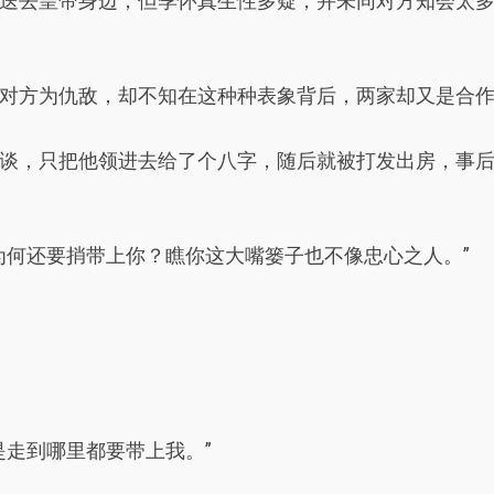
送去皇帝身边，但季怀真生性多疑，并未同对方知会太
对方为仇敌，却不知在这种种表象背后，两家却又是合
谈，只把他领进去给了个八字，随后就被打发出房，事
为何还要捎带上你？瞧你这大嘴篓子也不像忠心之人。”
是走到哪里都要带上我。”