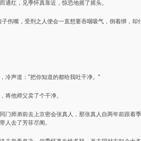
而通红，见季怀真靠近，惊恐地摇了摇头。
渣子伤嘴，受刑之人便会一直想要吞咽吸气，倒着绑，却
，冷声道：“把你知道的都给我吐干净。”
，将他师父卖了个干净。
同门师弟前去上京密会张真人，那张真人自两年前跟着
带人去了芳菲尽阁。