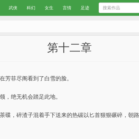
武侠
科幻
女生
言情
足迹
第十二章
在芳菲尽阁看到了白雪的脸。
领，绝无机会踏足此地。
茶碟，碎渣子混着手下送来的热碳以匕首狠狠碾碎，朝路