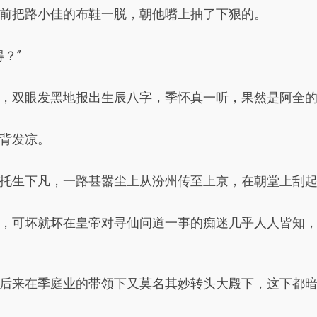
前把路小佳的布鞋一脱，朝他嘴上抽了下狠的。
？”
，双眼发黑地报出生辰八字，季怀真一听，果然是阿全
背发凉。
托生下凡，一路甚嚣尘上从汾州传至上京，在朝堂上刮
，可坏就坏在皇帝对寻仙问道一事的痴迷几乎人人皆知
后来在季庭业的带领下又莫名其妙转头大殿下，这下都暗