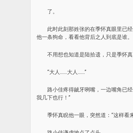
了。
此时此刻那姓张的在季怀真眼里已经
他一条狗命，看看他背后之人到底是谁。
不用想也知道是陆拾遗，只是季怀真
“大人……大人……”
路小佳疼得龇牙咧嘴，一边嘴角已经
我几下也行！”
季怀真睨他一眼，突然道：“这样看
路小佳谦虚地点了点头。