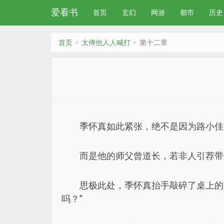
爱看书
首页
玄幻
网游
都市
历史
首页
太傅他人人喊打
第十二章
季怀真如此紧张，绝不是因为路小佳
而是他的师父曾道长，若非人引荐带
思极此处，季怀真抬手敲碎了桌上的
吗？”