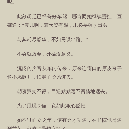
呢。
此刻胡迁已经备好车驾，哪肯同她继续掰扯，直
截道：“覆儿啊，若天资有限，未必要强学出头。
与其耗尽韶华，不如另谋出路。”
不会就放弃，死磕没意义。
沉闷的声音从车内传来，原来连窗口的厚皮帘子
也不愿掀开，怕灌了冷风进去。
胡覆哭笑不得，目送姑姑毫不留情地远去。
为了甩脱亲侄，竟如此狠心贬损。
她不过而立之年，便有秀才功名，在书院也是名
列前茅，倒成了愚钝之辈了。