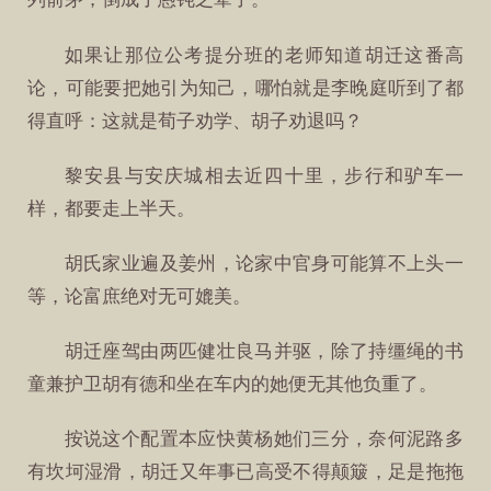
如果让那位公考提分班的老师知道胡迁这番高
论，可能要把她引为知己，哪怕就是李晚庭听到了都
得直呼：这就是荀子劝学、胡子劝退吗？
黎安县与安庆城相去近四十里，步行和驴车一
样，都要走上半天。
胡氏家业遍及姜州，论家中官身可能算不上头一
等，论富庶绝对无可媲美。
胡迁座驾由两匹健壮良马并驱，除了持缰绳的书
童兼护卫胡有德和坐在车内的她便无其他负重了。
按说这个配置本应快黄杨她们三分，奈何泥路多
有坎坷湿滑，胡迁又年事已高受不得颠簸，足是拖拖