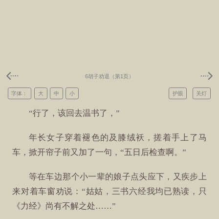
6胡子劝退（第1页）
字体：
大
中
小
护眼
关灯
“行了，该回去温书了，”
年长女子穿着褪色的及膝绒袄，搓着手上了马
车，掀开帘子前又加了一句，“五日后检查啊。”
等在车边那个小一辈的娘子点头应下，又疾步上
来对着车窗劝说：“姑姑，三书六经我均已熟读，只
《力经》尚有不解之处……”