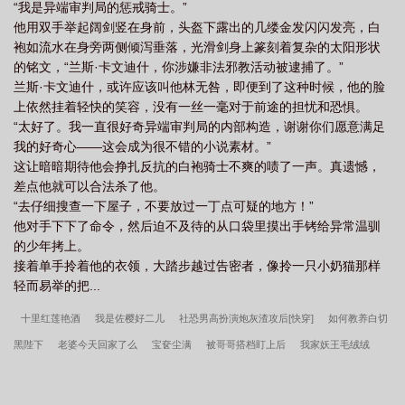
“我是异端审判局的惩戒骑士。”
他用双手举起阔剑竖在身前，头盔下露出的几缕金发闪闪发亮，白
袍如流水在身旁两侧倾泻垂落，光滑剑身上篆刻着复杂的太阳形状
的铭文，“兰斯·卡文迪什，你涉嫌非法邪教活动被逮捕了。”
兰斯·卡文迪什，或许应该叫他林无咎，即便到了这种时候，他的脸
上依然挂着轻快的笑容，没有一丝一毫对于前途的担忧和恐惧。
“太好了。我一直很好奇异端审判局的内部构造，谢谢你们愿意满足
我的好奇心——这会成为很不错的小说素材。”
这让暗暗期待他会挣扎反抗的白袍骑士不爽的啧了一声。真遗憾，
差点他就可以合法杀了他。
“去仔细搜查一下屋子，不要放过一丁点可疑的地方！”
他对手下下了命令，然后迫不及待的从口袋里摸出手铐给异常温驯
的少年拷上。
接着单手拎着他的衣领，大踏步越过告密者，像拎一只小奶猫那样
轻而易举的把...
十里红莲艳酒
我是佐樱好二儿
社恐男高扮演炮灰渣攻后[快穿]
如何教养白切
黑陛下
老婆今天回家了么
宝奁尘满
被哥哥搭档盯上后
我家妖王毛绒绒
漂亮大嫂，和平香江[八零]
爱人将死
成为限制文亡国公主后
一吻之遥
宫
斗专用表情包
剑出大唐
晋末长剑
爱吃不吃
温柔豢养
被迫开挂的暴君她