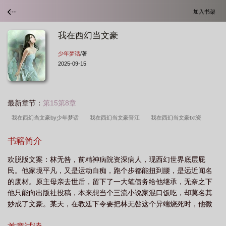
加入书架
我在西幻当文豪
少年梦话
/著
2025-09-15
最新章节：
第15第8章
我在西幻当文豪by少年梦话
我在西幻当文豪晋江
我在西幻当文豪txt资
源
我在西幻当文豪少年梦话
我在西幻当文豪 少年梦话
我在西幻当文豪类
书籍简介
别耽于纯美作者 少年梦话
我在西幻当文豪作者少年梦话
我在西幻当文豪完整
欢脱版文案：林无咎，前精神病院资深病人，现西幻世界底层屁
版
我在西幻当文豪免费阅读
我在西幻当文豪格格党
我在西幻当文豪
民。他家境平凡，又是运动白痴，跑个步都能扭到腰，是远近闻名
TXT
我在西幻当文豪百度
我在西幻当文豪txt百度
我在西幻当文豪笔趣
的废材。原主母亲去世后，留下了一大笔债务给他继承，无奈之下
阁
他只能向出版社投稿，本来想当个三流小说家混口饭吃，却莫名其
妙成了文豪。某天，在教廷下令要把林无咎这个异端烧死时，他微
微一笑，打了个响指，召唤出了自己的最强粉丝团——黄金巨龙：