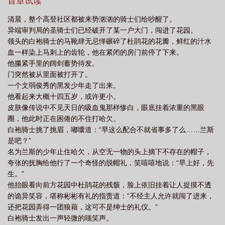
打架吗？我撒币！天使：你若折他翅膀，我定毁你整个天堂！塞
首章试读
壬：生是哥哥的鱼，死是哥哥的鱼罐头！深渊恶魔：不要在我面前
清晨，整个高登社区都被来势汹汹的骑士们给吵醒了。
哭，平白脏了我轮回的路。教皇目瞪口呆，主教流泪高唱：“就这样
异端审判局的圣骑士们已经破开了某一户大门，闯进了花园。
被你征服，切断了我所有的退路……”林无咎：这个世界的小说太垃
领头的白袍骑士的马靴肆无忌惮碾碎了杜鹃花的花瓣，鲜红的汁水
圾了，我是来指导他们写作的。正剧版文案：外邦人所献的祭是祭
血一样染上马刺上的齿轮，他在紧闭的房门前停了下来。
鬼，不是祭神。——哥林多前书神的国度同时也是绝望的国度。
他攥紧手里的阔剑蓄势待发。
——涩泽龙彦这是最好的时代，这是最坏的时代。——狄更斯林无
门突然被从里面被打开了。
咎穿越了。这个世界有三个月亮。同时还有——终年不散的雾霾，
一个文弱俊秀的黑发少年走了出来。
凌晨时的敲窗人，狄更斯喜欢的收费桥，柯南道尔笔下的流浪儿，
他看起来大概十四五岁，或许更小。
萨克雷勾勒的名利场，异端审判局的铁骑越过童工的尸体……嘘，
皮肤像传说中不见天日的吸血鬼那样惨白，眼底挂着浓重的黑眼
超凡生物请小心。林无咎最初只想煮字疗饥，却一不小心改变了世
圈，他此时正在困倦的不住打哈欠。
界。巨龙，恶魔，女巫，矮人，精灵，塞壬……还有人类，他们都
白袍骑士挑了挑眉，嘟囔道：“早这么配合不就省事多了么……兰斯
尊敬的称呼林无咎为——导师。愤怒的炮火要将全世界点燃，神明
是吧？”
也要为此战栗。尔后的某一天，太阳也会坠落，可这丝毫无损新世
名为兰斯的少年止住哈欠，从空无一物的头上摘下不存在的帽子，
界的光辉。阅读须知：1，架空，非传统西幻，以19世纪维多利亚时
夸张的抚胸给他行了一个奇怪的脱帽礼，笑嘻嘻地说：“早上好，先
代为原型2，本文出现的所有人物的观点仅代表角色的想法，不代表
生。”
作者的立场和观点。3，文中不会出现现实社会中的任何宗教，信教
他抬眼看向前方花园中杜鹃花的残骸，脸上依旧挂着让人捉摸不透
的读者朋友们请不要对号入座。4，男主是神经病，有很严重的性格
的诡异笑容，堪称彬彬有礼的指责道：“不经主人允许就闯了进来，
缺陷，且缺少“常识”。5，是屁民，不是平民，没打错字。百度百
还把花园弄得一团狼藉，这可不是绅士的礼仪。”
科：屁民，是网络新词汇，同英文中的shitizen。泛指毫无影响力，
白袍骑士发出一声轻微的嗤笑声。
无足轻重的普通百姓。“屁民”逐渐替代“草民”成了老百姓的代名词。