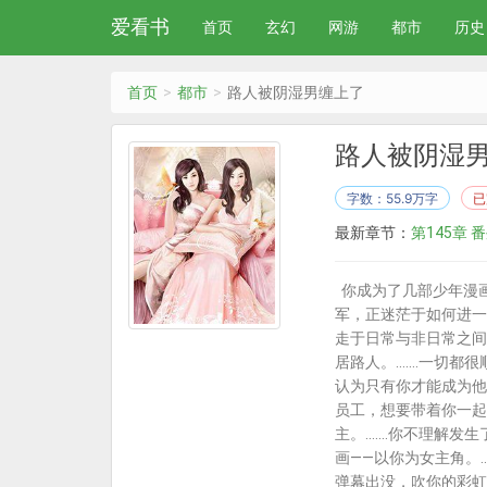
爱看书
首页
玄幻
网游
都市
历史
首页
都市
路人被阴湿男缠上了
路人被阴湿
字数：55.9万字
已
最新章节：
第145章 
你成为了几部少年漫画
军，正迷茫于如何进一
走于日常与非日常之间
居路人。.……一切都
认为只有你才能成为他
员工，想要带着你一起
主。.……你不理解发
画——以你为女主角。
弹幕出没，吹你的彩虹