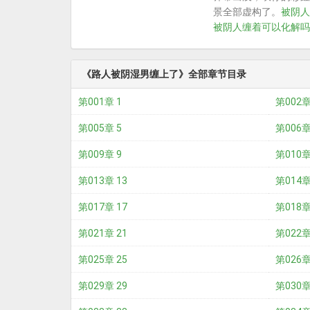
景全部虚构了。
被阴人
被阴人缠着可以化解吗
《路人被阴湿男缠上了》全部章节目录
第001章 1
第002章
第005章 5
第006章
第009章 9
第010章
第013章 13
第014章
第017章 17
第018章
第021章 21
第022章
第025章 25
第026章
第029章 29
第030章