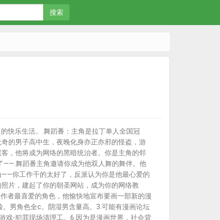
搜索
的快乐生活。.舞蹈番：主角是拉丁单人全国冠
无奇的男子高中生，夜晚化身亦正亦邪的怪盗，游
黑客，他将成为网络的黑暗统治者。你是主角的邻
了——.舞蹈番主角邀请你成为他双人舞的舞伴。他
为——你工作干的太好了，反派认为你是他最心爱的
的照片，建起了你的朝圣网站，成为你的网络教
漫画作者最喜爱的角色，他愉快地宣布要画一部新的漫
脸。男角色全c。阴湿男含量高。3.可能有漫画论坛
游戏-犯罪现场清理工。6.因为是漫画世界，社会背