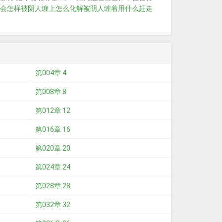
会怎样
被阴人缠上怎么化解
被阴人缠着用什么赶走
第004章 4
第008章 8
第012章 12
第016章 16
第020章 20
第024章 24
第028章 28
第032章 32