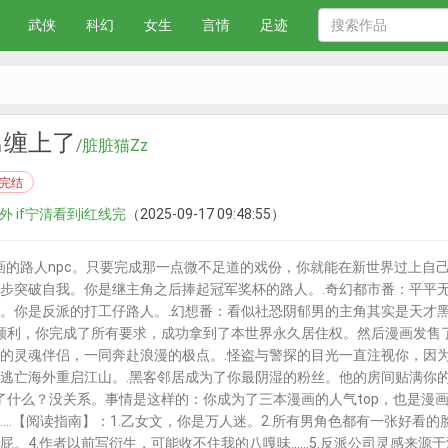
武侠
科幻
女生
言情
足迹
男缠上了
/
脏脏猫Zz
完结
番外 if宁清看到i红线完
（2025-09-17 09:48:55）
的路人npc。只要完成那一点微不足道的戏份，你就能在新世界过上自己
步突破自我。你是继主角之后捧起冠军奖杯的路人。.奇幻都市番：平平
。你是反派的打工仔路人。.幻想番：看似社恐阴郁男的主角其实是天才
很顺利，你完成了所有要求，成功拿到了本世界永久居住权。然后漫画发售
的灵魂伴侣，一同奔赴浪漫的极点。.怪盗与警探的目光一直注视你，因
逃亡海外重启江山。.黑客邻居成为了你最阴湿的粉丝。他的房间贴满你
生了什么？没关系。事情是这样的：你成为了三本漫画的人气top，也是
……【阅读指南】：1.乙女文，你是万人迷。2.所有男角色都有一张好看的
屁。4.作者以前写衍生，可能收不住我的八嘎味……5.反派公司灵感来源于