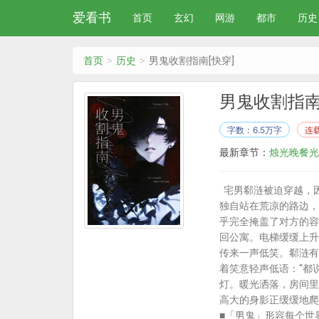
爱看书
首页
玄幻
网游
都市
历史
首页
历史
男鬼收割指南[快穿]
男鬼收割指南
字数：6.5万字
连
最新章节：
烛光晚餐光
宅男郗涟被迫穿越，因
独自站在荒凉的路边，
乎完全掩盖了对方的容
回公寓。电梯缓缓上升
传来一声低笑。郗涟有
着笑意轻声低语：“都
灯。暖光洒落，房间里
高大的身影正缓缓地爬出
■「男鬼」形容每个世