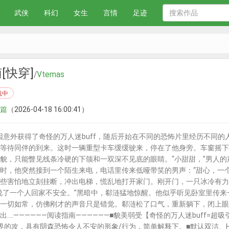
武侠
科幻
女生
言情
足迹
[快穿]
/
Vtemas
载中
篇
（2026-04-18 16:00:41）
意外获得了奇怪的万人迷buff，随后开始在不同的恐怖片里经历不同的
等待同伴的到来。这时一辆重型卡车缓缓驶来，停在了他身旁。车窗摇下
貌，只能瞥见线条冷硬的下颌和一双深不见底的眼睛。“小甜甜，”男人的
时，他突然接到一个陌生来电，电话里传来低哑带笑的男声：“甜心，一个
些害怕地立刻挂断，冲出电梯，慌乱地打开家门。刚开门，一只冰冷有力
说了一个人回家不安全。”黑暗中，郗涟猛地惊醒。他似乎听见卧室里传
一切如常，仿佛刚才的声音只是错觉。郗涟松了口气，重新躺下，闭上眼
....——————阅读指南——————■貌美弱受【奇怪的万人迷buff=
界的攻，具有阴森恐怖令人不安的形象/行为，简单解释下。■默认双洁、