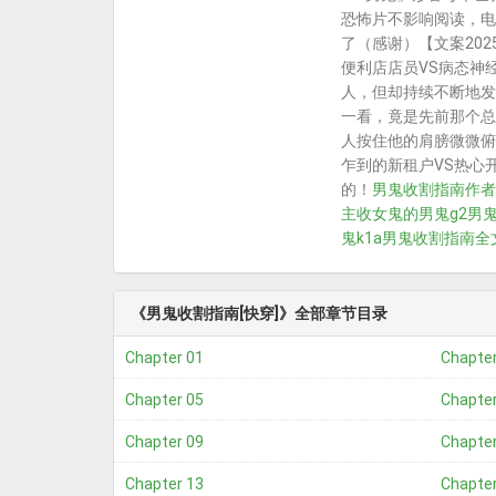
恐怖片不影响阅读，电
了（感谢）【文案202
便利店店员VS病态神
人，但却持续不断地发
一看，竟是先前那个总
人按住他的肩膀微微俯
乍到的新租户VS热心
的！
男鬼收割指南作者v
主收女鬼的
男鬼g2
男
鬼k1a
男鬼收割指南全
《男鬼收割指南[快穿]》全部章节目录
Chapter 01
Chapter
Chapter 05
Chapter
Chapter 09
Chapter
Chapter 13
Chapter