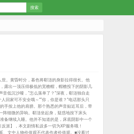
搜索
人世。黄昏时分，暮色将郗涟的身影拉得很长。他
，露出一顶压得极低的宽檐帽，帽檐投下的阴影几
声音低沉沙哑，“怎么落单了？”深夜，郗涟独自走
人回家可不安全哦～”“你，你是谁？”电话那头只
的手按上他的肩膀。那个熟悉的声音贴近耳后，带
来一阵细微的异响。郗涟坐起身，疑惑地按下床头
准备继续入睡。他并不知道的是，床底阴影中一个
超吸引反派】，本文剧情私设多一切为XP服务哦！
HE、文中人物价值观不代表作者价值观。■没看过