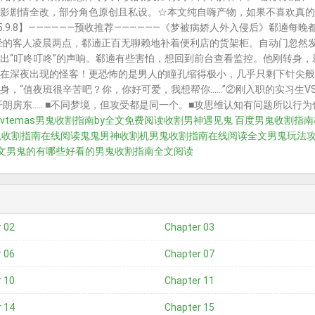
影剧情全改，部分角色原创且私设。☆本文纯自嗨产物，如果不喜欢真的
5.9.8】——————预收推荐——————《梦被病娇人外入侵后》郗遖
经的客人凌晨两点，郗遖正百无聊赖地补着便利店的货架柜。自动门忽然发
出“叮咚叮咚”的声响。郗遖有些害怕，想回到前台查看监控。他刚转身，
在深夜出现的怪客！更恐怖的是男人的瞳孔缩得极小，几乎只剩下针尖般
身，“值夜班很辛苦吧？你，你好可爱，我想帮你……”②刚入职的实习生V
开朗房东……■不同梦境，但攻受都是同一个。■攻思维认知有问题所以行
temas
男鬼收割指南by全文免费阅读
收割男神遇见鬼 百度
男鬼收割指南
鬼收割指南在线阅读
鬼鬼男神收割机
男鬼收割指南在线阅读全文
男鬼玩法
文
男鬼的有哪些好看的
男鬼收割指南全文阅读
 02
Chapter 03
 06
Chapter 07
 10
Chapter 11
 14
Chapter 15