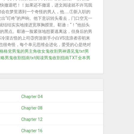
快撤退吧！！如果还不撤退，进文阅读就不许骂我
每晚都会在梦里遇到一个奇怪的男人，他……①新入职的
出“叮咚”的声响。他下意识转头看去，门口空无一
就结结实实地撞进宽厚胸膛里。郗遖：“！”他抬头
的黑点。郗遖一脸紧张地想要逃离这，但身后的男
S冷漠古怪的上司③穷游新手小白VS流浪者④初来
为也很奇怪，每个单元思维会进化，爱受的心是绝对
格格党
男鬼的
男主角收女鬼
收割男神遇见鬼txt
男
攻略
男鬼收割指南txt阅读
男鬼收割指南TXT全本
男
Chapter 04
Chapter 08
Chapter 12
Chapter 16