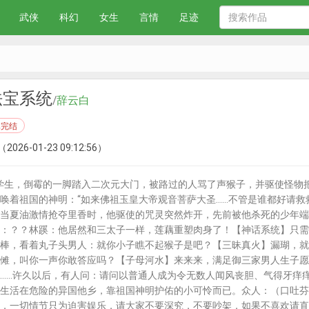
武侠
科幻
女生
言情
足迹
法宝系统
/
辞云白
已完结
（2026-01-23 09:12:56）
学生，倒霉的一脚踏入二次元大门，被路过的人骂了声猴子，并驱使怪物
唤着祖国的神明：“如来佛祖玉皇大帝观音菩萨大圣……不管是谁都好请救
当夏油激情抢夺里香时，他驱使的咒灵突然炸开，先前被他杀死的少年端
：？？林蹊：他居然和三太子一样，莲藕重塑肉身了！【神话系统】只需
棒，看着丸子头男人：就你小子瞧不起猴子是吧？【三昧真火】漏瑚，就
傩，叫你一声你敢答应吗？【子母河水】来来来，满足御三家男人生子愿
……许久以后，有人问：请问以普通人成为令无数人闻风丧胆、气得牙痒
生活在危险的异国他乡，靠祖国神明护佑的小可怜而已。众人：（口吐芬芳）
，一切情节只为迫害娱乐，请大家不要深究，不要吵架，如果不喜欢请直接