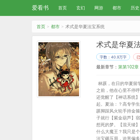
爱看书
首页
玄幻
网游
都市
历史
首页
都市
术式是华夏法宝系统
术式是华夏
字数：40.9万字
最新章节：
第第102章
林蹊，在日的华夏留
之前，他在心里不停呼
还觉醒了【神话系统】
起。夏油：？高专学生
蹊脚踩风火轮手持金箍
子就行【紫金葫芦】宿
想死的梦。【混天绫】
什么大魔王？我只是个
法宝碾压局，迫害偏多