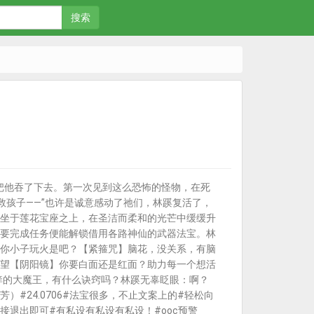
搜索
把他吞了下去。第一次见到这么恐怖的怪物，在死
救孩子——”也许是诚意感动了祂们，林蹊复活了，
坐于莲花宝座之上，在圣洁而柔和的光芒中缓缓升
要完成任务便能解锁借用各路神仙的武器法宝。林
你小子玩火是吧？【紧箍咒】脑花，没关系，有脑
望【阴阳镜】你要白面还是红面？助力每一个想活
痒的大魔王，有什么诀窍吗？林蹊无辜眨眼：啊？
#24.0706#法宝很多，不止文案上的#轻松向
退出即可#有私设有私设有私设！#ooc预警